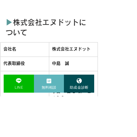
▶︎
株式会社エヌドットに
ついて
会社名
株式会社エヌドット
代表取締役
中島　誠
住所
〒441-8011
愛知県豊橋市菰口町2
LINE
無料相談
助成金診断
丁目58番地2鈴一ビ
ル2‐C
電話番号
​0532-73-2765
FAX
0532-73-2765